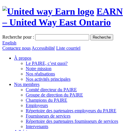
EARN
– United Way East Ontario
Recherche pour :
Recherche
English
Contactez nous
Accessibilité
Liste courriel
À propos
Le PAIRE, c’est quoi?
Notre mission
Nos réalisations
Nos activités principales
Nos membres
Comité directeur du PAIRE
Groupe de direction du PAIRE
Champions du PAIRE
Employeurs
Répertoire des partenaires employeurs du PAIRE
Fournisseurs de services
Répertoire des partenaires fournisseurs de services
Intervenants