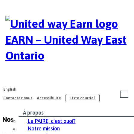
EARN – United Way East
Ontario
English
Contactez nous
Accessibilité
Liste courriel
À propos
Nos activités principales
Le PAIRE, c’est quoi?
Notre mission