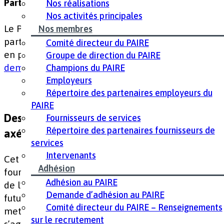
Participez
Nos réalisations
Nos activités principales
Le PAIRE cherche activement plus d’employeurs
Nos membres
partenaires pour agrandir son réseau! Apprenez-
Comité directeur du PAIRE
en plus sur les façons de vous
joindre au PAIRE –
Groupe de direction du PAIRE
demande d’information
Champions du PAIRE
Employeurs
Répertoire des partenaires employeurs du
PAIRE
Des conférences téléphoniques mensuelles
Fournisseurs de services
Répertoire des partenaires fournisseurs de
axées sur les jumelages d’emplois
services
Intervenants
Cet appel offre aux employeurs et aux
Adhésion
fournisseurs de services la possibilité d’échanger
Adhésion au PAIRE
de l’information au sujet d’emplois actuels et/ou
Demande d’adhésion au PAIRE
futurs et pour les fournisseurs de services de
Comité directeur du PAIRE – Renseignements
mettre en valeur des candidats potentiels. Il
sur le recrutement