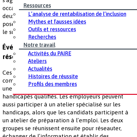
s’agit en fait de jumeler des candidats et des
Ressources
occasions d’emplois existantes et/ou futures. Les
L’analyse de rentabilisation de l’inclusion
deux parties peuvent également en profiter pour
Mythes et fausses idées
poser des questions en matière d’emploi et faire
Outils et ressources
le suivi sur des occasions potentielles en suspens.
Recherches
Notre travail
Événements d’apprentissage et de
Activités du PAIRE
réseautage
Ateliers
Actualités
Ces événements favorisent la sensibilisation et la
Histoires de réussite
communication, et fournissent aux employeurs
Profils des membres
une occasion de rencontrer des candidats
handicapés qualifiés. Les employeurs peuvent
aussi participer à un atelier spécialisé sur les
handicaps, alors que les candidats participent à
un atelier de préparation à l’emploi. Les deux
groupes se réunissent ensuite pour réseauter,
échanger de l’information et établir des