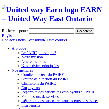
EARN
– United Way East Ontario
Recherche pour :
Recherche
English
Contactez nous
Accessibilité
Liste courriel
À propos
Le PAIRE, c’est quoi?
Notre mission
Nos réalisations
Nos activités principales
Nos membres
Comité directeur du PAIRE
Groupe de direction du PAIRE
Champions du PAIRE
Employeurs
Répertoire des partenaires employeurs du PAIRE
Fournisseurs de services
Répertoire des partenaires fournisseurs de services
Intervenants