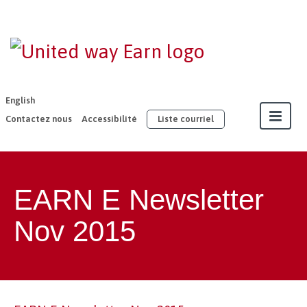
EARN –
United Way
East
English
Ontario
Contactez nous
Accessibilité
Liste courriel
À propos
EARN E Newsletter
Nos membres
Nov 2015
Adhésion
Ressources
Notre travail