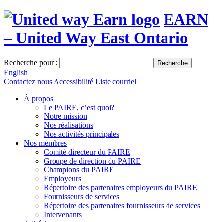
EARN
– United Way East Ontario
Recherche pour :
Recherche
English
Contactez nous
Accessibilité
Liste courriel
À propos
Le PAIRE, c’est quoi?
Notre mission
Nos réalisations
Nos activités principales
Nos membres
Comité directeur du PAIRE
Groupe de direction du PAIRE
Champions du PAIRE
Employeurs
Répertoire des partenaires employeurs du PAIRE
Fournisseurs de services
Répertoire des partenaires fournisseurs de services
Intervenants