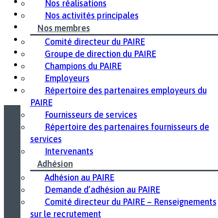
Centre des médias
Nos réalisations
Archives des bulletins
Nos activités principales
Histoires de réussite
Nos membres
Galerie de photos
Comité directeur du PAIRE
Archives photographiques
Groupe de direction du PAIRE
Vidéos
Champions du PAIRE
Vidéos POSPH Aptitudes au travail
Employeurs
Évènements des partenaires
Répertoire des partenaires employeurs du
PAIRE
Fournisseurs de services
Répertoire des partenaires fournisseurs de
Dirigée par Centraide de l’Est de l’Ontario.
services
Intervenants
Adhésion
Adhésion au PAIRE
Demande d’adhésion au PAIRE
Comité directeur du PAIRE – Renseignements
sur le recrutement