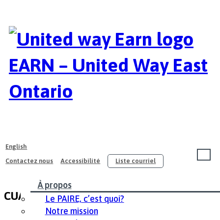
EARN – United Way East
Ontario
English
Contactez nous
Accessibilité
Liste courriel
À propos
CUAEL Project (le 25 mars 2019)
Le PAIRE, c’est quoi?
Notre mission