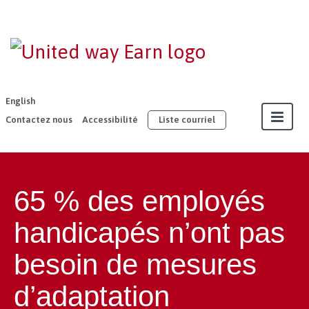
EARN –
United Way
East
English
Ontario
Contactez nous
Accessibilité
Liste courriel
À propos
65 % des employés
Nos membres
handicapés n’ont pas
Adhésion
besoin de mesures
Ressources
d’adaptation
Notre travail