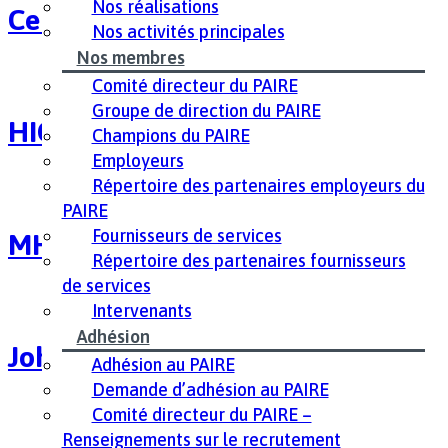
Nos réalisations
Celebration of People
Nos activités principales
Nos membres
Comité directeur du PAIRE
Groupe de direction du PAIRE
HIO Logo
Champions du PAIRE
Employeurs
Répertoire des partenaires employeurs du
PAIRE
Fournisseurs de services
MHCC Logo – Eng
Répertoire des partenaires fournisseurs
de services
Intervenants
Adhésion
John Howard Society Logo Eng
Adhésion au PAIRE
Demande d’adhésion au PAIRE
Comité directeur du PAIRE –
Renseignements sur le recrutement