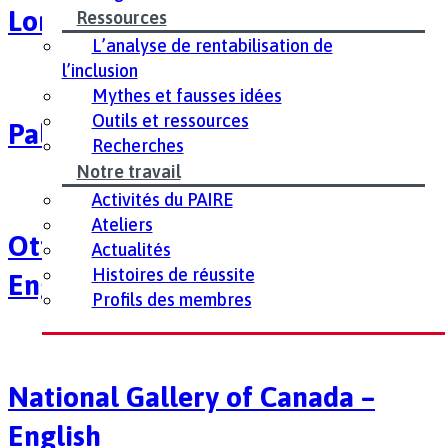
Lorenzo’s Pizza – English
Ressources
L’analyse de rentabilisation de
l’inclusion
Mythes et fausses idées
Outils et ressources
Palki Cuisine of India – English
Recherches
Notre travail
Activités du PAIRE
Ateliers
Ottawa Chamber of Commerce –
Actualités
Histoires de réussite
English
Profils des membres
National Gallery of Canada –
English